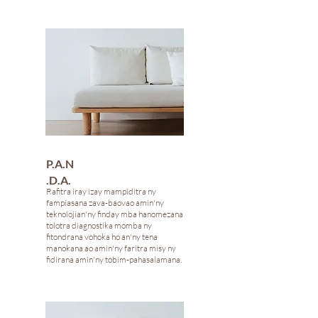
P.A.N
.D.A.
Rafitra iray izay mampiditra ny
fampiasana zava-baovao amin'ny
teknolojian'ny finday mba hanomezana
tolotra diagnostika momba ny
fitondrana vohoka ho an'ny tena
manokana ao amin'ny faritra misy ny
fidirana amin'ny tobim-pahasalamana.