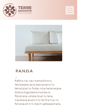
P.A.N.D.A
.
Rafitra iray izay mampiditra ny
fampiasana zava-baovao amin'ny
teknolojian'ny finday mba hanomezana
tolotra diagnostika momba ny
fitondrana vohoka ho an'ny tena
manokana ao amin'ny faritra misy ny
fidirana amin'ny tobim-pahasalamana.