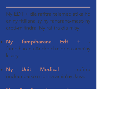
Ny EDT + dia rafitra telemediatika ho
an'ny fitiliana sy ny fanaraha-maso ny
areti-mifindra. Ny rafitra dia misy:
Ny fampiharana Edt +
-
fampiharana Android miorina amin'ny
kisary.
Ny Unit Medical
- rafitra
rindrambaiko miorina amin'ny Java.
Ny rafitra fanondranana data
.