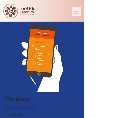
Thupime
Tuberculose mamantatra
mialoha