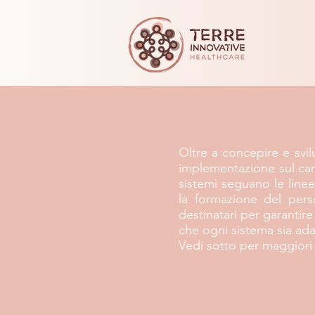
Oltre a concepire e svi
implementazione sul camp
sistemi seguano le line
la formazione del pers
destinatari per garantire
che ogni sistema sia ada
Vedi sotto per maggiori 